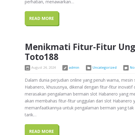
perhatian, menawarkan…
READ MORE
Menikmati Fitur-Fitur Ung
Toto188
August 24, 2024
admin
Uncategorized
No
Dalam dunia perjudian online yang penuh warna, mesin sl
Habanero, khususnya, dikenal dengan fitur-fitur inovatif
merasakan pengalaman bermain slot Habanero yang memua
akan membahas fitur-fitur unggulan dari slot Habanero
memanfaatkannya untuk pengalaman bermain yang tak te
tarik…
READ MORE