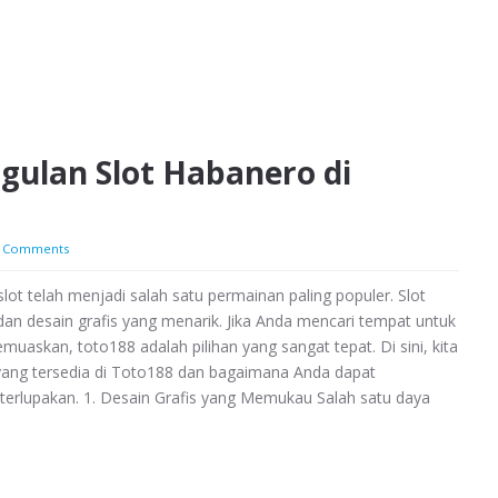
gulan Slot Habanero di
 Comments
ot telah menjadi salah satu permainan paling populer. Slot
 dan desain grafis yang menarik. Jika Anda mencari tempat untuk
skan, toto188 adalah pilihan yang sangat tepat. Di sini, kita
 yang tersedia di Toto188 dan bagaimana Anda dapat
rlupakan. 1. Desain Grafis yang Memukau Salah satu daya