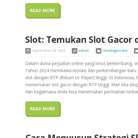
READ MORE
Slot: Temukan Slot Gacor 
September 20, 2024
admin
Uncategorized
Dalam dunia perjudian online yang terus berkembang, slo
Tahun 2024 membawa inovasi dan perkembangan baru dalam
slot dengan RTP (Return to Player) tinggi. Di Indonesia
menemukan slot gacor dengan RTP tinggi. Mari kita eks
dan bagaimana Anda bisa menemukan permainan terbaik 
READ MORE
Cara Menyusun Strategi Sl