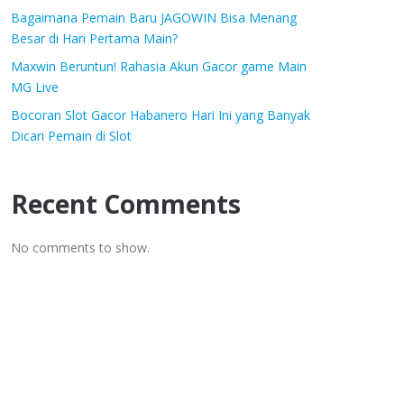
Bagaimana Pemain Baru JAGOWIN Bisa Menang
Besar di Hari Pertama Main?
Maxwin Beruntun! Rahasia Akun Gacor game Main
MG Live
Bocoran Slot Gacor Habanero Hari Ini yang Banyak
Dicari Pemain di Slot
Recent Comments
No comments to show.