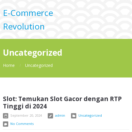
E-Commerce
Revolution
Uncategorized
Home
Uncategorized
Slot: Temukan Slot Gacor dengan RTP
Tinggi di 2024
September 20, 2024
admin
Uncategorized
No Comments