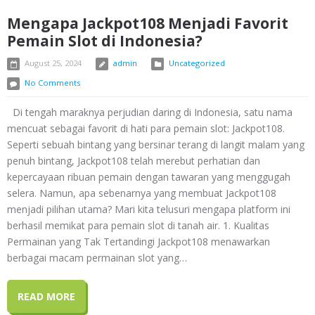
Mengapa Jackpot108 Menjadi Favorit
Pemain Slot di Indonesia?
August 25, 2024
admin
Uncategorized
No Comments
Di tengah maraknya perjudian daring di Indonesia, satu nama
mencuat sebagai favorit di hati para pemain slot: Jackpot108.
Seperti sebuah bintang yang bersinar terang di langit malam yang
penuh bintang, Jackpot108 telah merebut perhatian dan
kepercayaan ribuan pemain dengan tawaran yang menggugah
selera. Namun, apa sebenarnya yang membuat Jackpot108
menjadi pilihan utama? Mari kita telusuri mengapa platform ini
berhasil memikat para pemain slot di tanah air. 1. Kualitas
Permainan yang Tak Tertandingi Jackpot108 menawarkan
berbagai macam permainan slot yang…
READ MORE