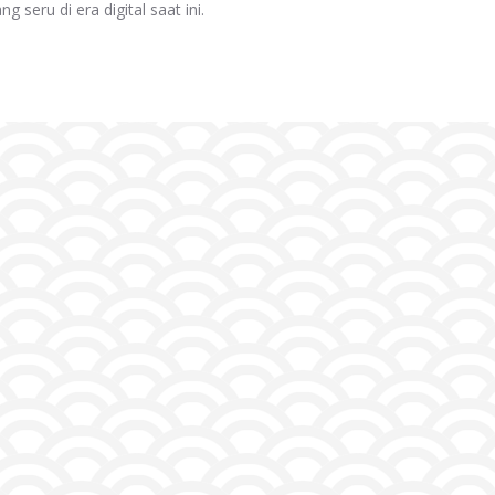
 seru di era digital saat ini.