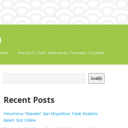
n
ome
Arena212 Slots: Keamanan Transaksi Terjamin
Search
Recent Posts
Fenomena “Maxwin” dan Ekspektasi Tidak Realistis
dalam Slot Online