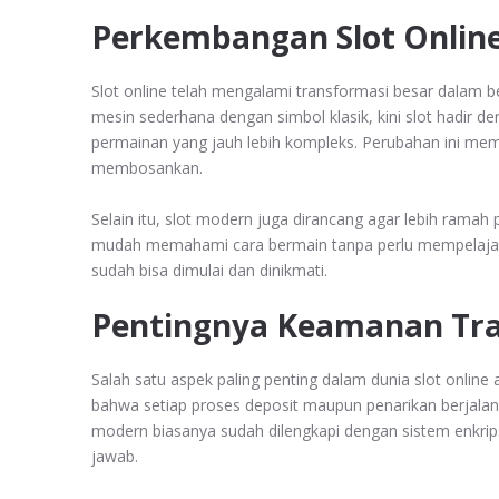
Perkembangan Slot Online
Slot online telah mengalami transformasi besar dalam be
mesin sederhana dengan simbol klasik, kini slot hadir den
permainan yang jauh lebih kompleks. Perubahan ini me
membosankan.
Selain itu, slot modern juga dirancang agar lebih ramah
mudah memahami cara bermain tanpa perlu mempelajari 
sudah bisa dimulai dan dinikmati.
Pentingnya Keamanan Tran
Salah satu aspek paling penting dalam dunia slot onlin
bahwa setiap proses deposit maupun penarikan berjalan
modern biasanya sudah dilengkapi dengan sistem enkrips
jawab.