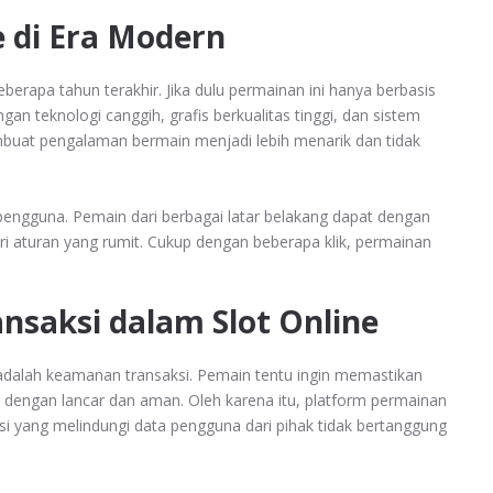
 di Era Modern
berapa tahun terakhir. Jika dulu permainan ini hanya berbasis
gan teknologi canggih, grafis berkualitas tinggi, dan sistem
mbuat pengalaman bermain menjadi lebih menarik dan tidak
 pengguna. Pemain dari berbagai latar belakang dapat dengan
aturan yang rumit. Cukup dengan beberapa klik, permainan
saksi dalam Slot Online
e adalah keamanan transaksi. Pemain tentu ingin memastikan
 dengan lancar dan aman. Oleh karena itu, platform permainan
i yang melindungi data pengguna dari pihak tidak bertanggung