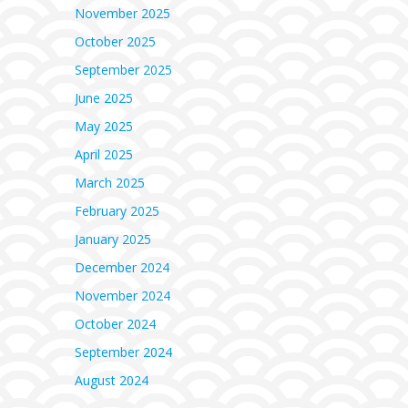
November 2025
October 2025
September 2025
June 2025
May 2025
April 2025
March 2025
February 2025
January 2025
December 2024
November 2024
October 2024
September 2024
August 2024