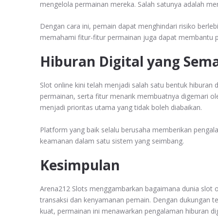
mengelola permainan mereka. Salah satunya adalah me
Dengan cara ini, pemain dapat menghindari risiko berleb
memahami fitur-fitur permainan juga dapat membantu 
Hiburan Digital yang Sem
Slot online kini telah menjadi salah satu bentuk hiburan 
permainan, serta fitur menarik membuatnya digemari ol
menjadi prioritas utama yang tidak boleh diabaikan.
Platform yang baik selalu berusaha memberikan penga
keamanan dalam satu sistem yang seimbang.
Kesimpulan
Arena212 Slots menggambarkan bagaimana dunia slot 
transaksi dan kenyamanan pemain. Dengan dukungan tek
kuat, permainan ini menawarkan pengalaman hiburan di