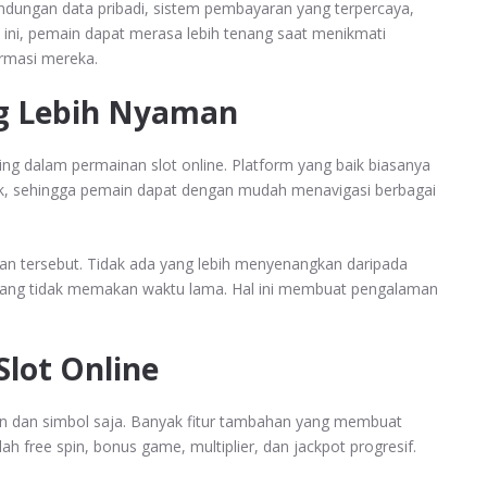
indungan data pribadi, sistem pembayaran yang terpercaya,
m ini, pemain dapat merasa lebih tenang saat menikmati
rmasi mereka.
g Lebih Nyaman
ng dalam permainan slot online. Platform yang baik biasanya
 sehingga pemain dapat dengan mudah menavigasi berbagai
an tersebut. Tidak ada yang lebih menyenangkan daripada
yang tidak memakan waktu lama. Hal ini membuat pengalaman
Slot Online
an dan simbol saja. Banyak fitur tambahan yang membuat
 free spin, bonus game, multiplier, dan jackpot progresif.