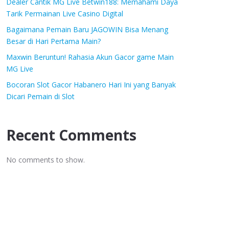
Dealer Cantik MG Live Betwin188: Memahami Daya
Tarik Permainan Live Casino Digital
Bagaimana Pemain Baru JAGOWIN Bisa Menang
Besar di Hari Pertama Main?
Maxwin Beruntun! Rahasia Akun Gacor game Main
MG Live
Bocoran Slot Gacor Habanero Hari Ini yang Banyak
Dicari Pemain di Slot
Recent Comments
No comments to show.