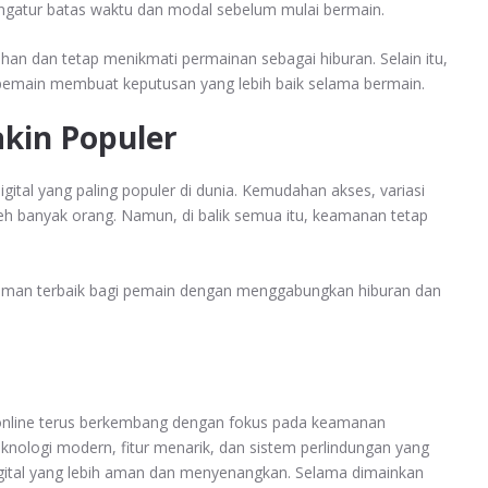
ngatur batas waktu dan modal sebelum mulai bermain.
ihan dan tetap menikmati permainan sebagai hiburan. Selain itu,
pemain membuat keputusan yang lebih baik selama bermain.
akin Populer
digital yang paling populer di dunia. Kemudahan akses, variasi
eh banyak orang. Namun, di balik semua itu, keamanan tetap
laman terbaik bagi pemain dengan menggabungkan hiburan dan
online terus berkembang dengan fokus pada keamanan
nologi modern, fitur menarik, dan sistem perlindungan yang
gital yang lebih aman dan menyenangkan. Selama dimainkan