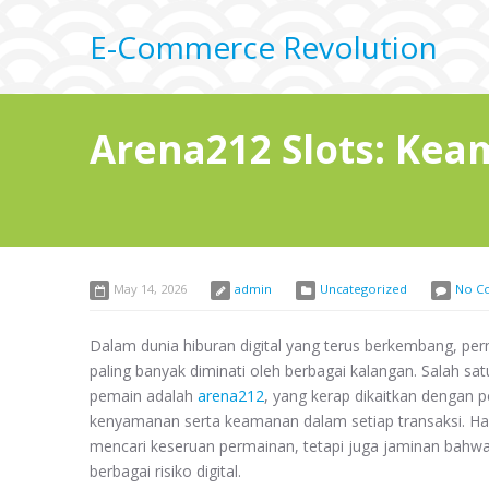
E-Commerce Revolution
Arena212 Slots: Kea
May 14, 2026
admin
Uncategorized
No C
Dalam dunia hiburan digital yang terus berkembang, per
paling banyak diminati oleh berbagai kalangan. Salah s
pemain adalah
arena212
, yang kerap dikaitkan dengan
kenyamanan serta keamanan dalam setiap transaksi. Hal 
mencari keseruan permainan, tetapi juga jaminan bahwa 
berbagai risiko digital.