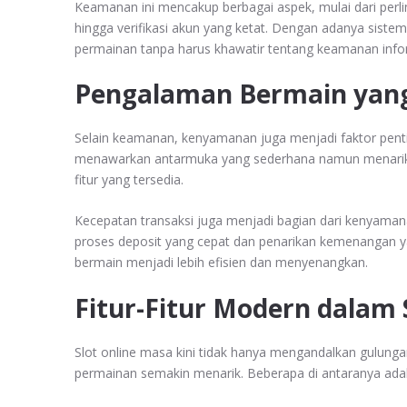
Keamanan ini mencakup berbagai aspek, mulai dari perl
hingga verifikasi akun yang ketat. Dengan adanya siste
permainan tanpa harus khawatir tentang keamanan info
Pengalaman Bermain yan
Selain keamanan, kenyamanan juga menjadi faktor penti
menawarkan antarmuka yang sederhana namun menarik,
fitur yang tersedia.
Kecepatan transaksi juga menjadi bagian dari kenyaman
proses deposit yang cepat dan penarikan kemenangan 
bermain menjadi lebih efisien dan menyenangkan.
Fitur-Fitur Modern dalam 
Slot online masa kini tidak hanya mengandalkan gulung
permainan semakin menarik. Beberapa di antaranya adalah