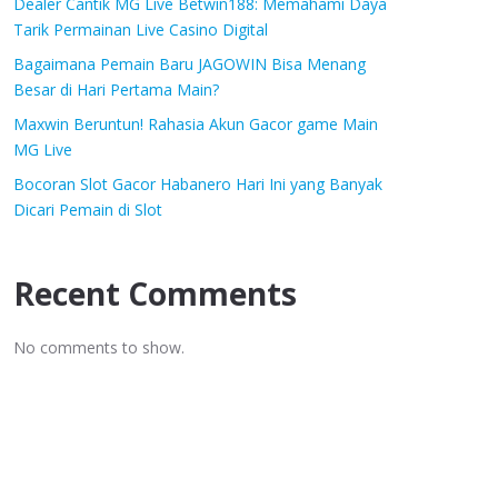
Dealer Cantik MG Live Betwin188: Memahami Daya
Tarik Permainan Live Casino Digital
Bagaimana Pemain Baru JAGOWIN Bisa Menang
Besar di Hari Pertama Main?
Maxwin Beruntun! Rahasia Akun Gacor game Main
MG Live
Bocoran Slot Gacor Habanero Hari Ini yang Banyak
Dicari Pemain di Slot
Recent Comments
No comments to show.