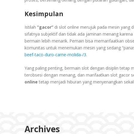
Kesimpulan
Istilah
“gacor”
di slot online merujuk pada mesin yang
sifatnya subjektif dan tidak ada jaminan menang kar
bermain lebih menarik. Pemain bisa memanfaatkan obser
komunitas untuk menemukan mesin yang sedang “pana
beef-taco-duro-carne-molida-/3
.
Yang paling penting, bermain slot dengan disiplin tetap 
terobsesi dengan menang, dan manfaatkan slot gacor se
online
tetap menjadi hiburan yang menyenangkan sekal
Archives