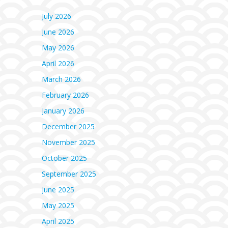
July 2026
June 2026
May 2026
April 2026
March 2026
February 2026
January 2026
December 2025
November 2025
October 2025
September 2025
June 2025
May 2025
April 2025