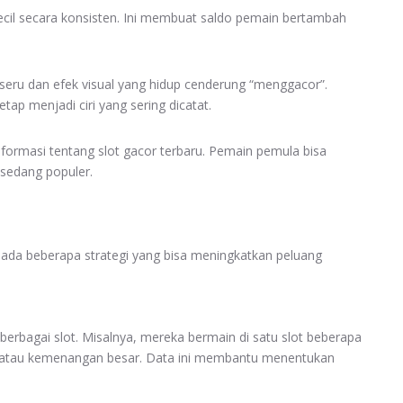
il secara konsisten. Ini membuat saldo pemain bertambah
eru dan efek visual yang hidup cenderung “menggacor”.
etap menjadi ciri yang sering dicatat.
nformasi tentang slot gacor terbaru. Pemain pemula bisa
 sedang populer.
 ada beberapa strategi yang bisa meningkatkan peluang
rbagai slot. Misalnya, mereka bermain di satu slot beberapa
n atau kemenangan besar. Data ini membantu menentukan