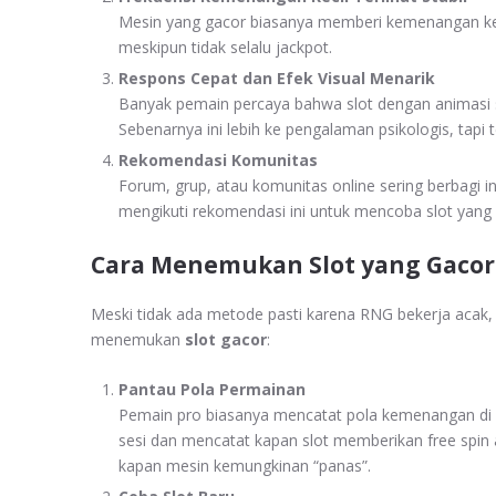
Mesin yang gacor biasanya memberi kemenangan kec
meskipun tidak selalu jackpot.
Respons Cepat dan Efek Visual Menarik
Banyak pemain percaya bahwa slot dengan animasi s
Sebenarnya ini lebih ke pengalaman psikologis, tapi t
Rekomendasi Komunitas
Forum, grup, atau komunitas online sering berbagi i
mengikuti rekomendasi ini untuk mencoba slot yang
Cara Menemukan Slot yang Gacor
Meski tidak ada metode pasti karena RNG bekerja acak,
menemukan
slot gacor
:
Pantau Pola Permainan
Pemain pro biasanya mencatat pola kemenangan di be
sesi dan mencatat kapan slot memberikan free spi
kapan mesin kemungkinan “panas”.