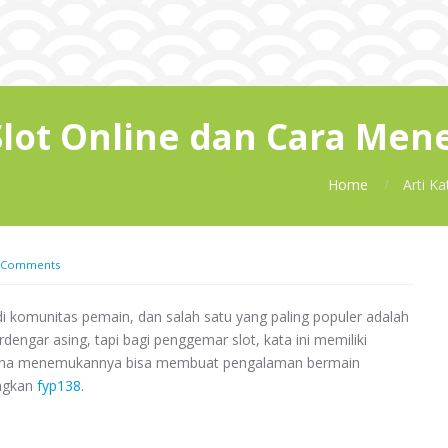
i Slot Online dan Cara 
Home
Arti K
 Comments
 di komunitas pemain, dan salah satu yang paling populer adalah
rdengar asing, tapi bagi penggemar slot, kata ini memiliki
mana menemukannya bisa membuat pengalaman bermain
ungkan
fyp138
.