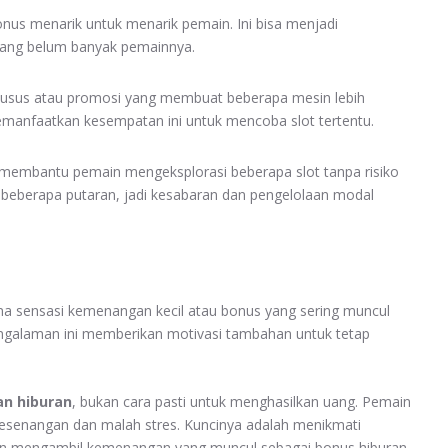
onus menarik untuk menarik pemain. Ini bisa menjadi
yang belum banyak pemainnya.
husus atau promosi yang membuat beberapa mesin lebih
anfaatkan kesempatan ini untuk mencoba slot tertentu.
 membantu pemain mengeksplorasi beberapa slot tanpa risiko
ah beberapa putaran, jadi kesabaran dan pengelolaan modal
a sensasi kemenangan kecil atau bonus yang sering muncul
engalaman ini memberikan motivasi tambahan untuk tetap
an hiburan
, bukan cara pasti untuk menghasilkan uang. Pemain
 kesenangan dan malah stres. Kuncinya adalah menikmati
an mengambil kemenangan yang muncul sebagai bonus hiburan.