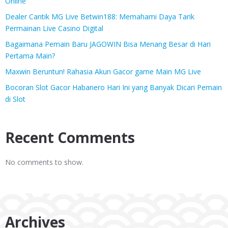
Online
Dealer Cantik MG Live Betwin188: Memahami Daya Tarik
Permainan Live Casino Digital
Bagaimana Pemain Baru JAGOWIN Bisa Menang Besar di Hari
Pertama Main?
Maxwin Beruntun! Rahasia Akun Gacor game Main MG Live
Bocoran Slot Gacor Habanero Hari Ini yang Banyak Dicari Pemain
di Slot
Recent Comments
No comments to show.
Archives