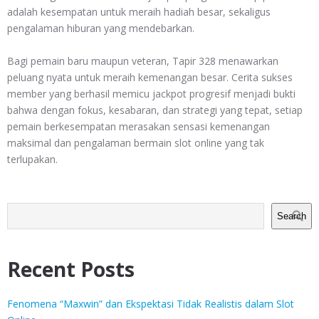
adalah kesempatan untuk meraih hadiah besar, sekaligus
pengalaman hiburan yang mendebarkan.
Bagi pemain baru maupun veteran, Tapir 328 menawarkan
peluang nyata untuk meraih kemenangan besar. Cerita sukses
member yang berhasil memicu jackpot progresif menjadi bukti
bahwa dengan fokus, kesabaran, dan strategi yang tepat, setiap
pemain berkesempatan merasakan sensasi kemenangan
maksimal dan pengalaman bermain slot online yang tak
terlupakan.
Search
Recent Posts
Fenomena “Maxwin” dan Ekspektasi Tidak Realistis dalam Slot