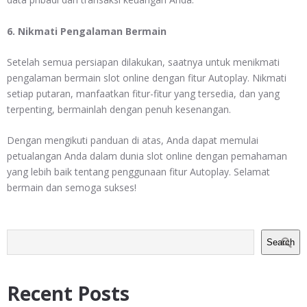
6. Nikmati Pengalaman Bermain
Setelah semua persiapan dilakukan, saatnya untuk menikmati
pengalaman bermain slot online dengan fitur Autoplay. Nikmati
setiap putaran, manfaatkan fitur-fitur yang tersedia, dan yang
terpenting, bermainlah dengan penuh kesenangan.
Dengan mengikuti panduan di atas, Anda dapat memulai
petualangan Anda dalam dunia slot online dengan pemahaman
yang lebih baik tentang penggunaan fitur Autoplay. Selamat
bermain dan semoga sukses!
Search
Recent Posts