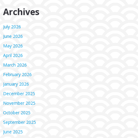
Archives
July 2026
June 2026
May 2026
April 2026
March 2026
February 2026
January 2026
December 2025
November 2025
October 2025
September 2025
June 2025