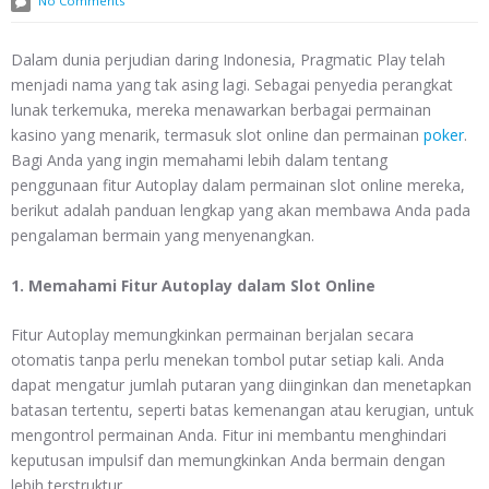
No Comments
Dalam dunia perjudian daring Indonesia, Pragmatic Play telah
menjadi nama yang tak asing lagi. Sebagai penyedia perangkat
lunak terkemuka, mereka menawarkan berbagai permainan
kasino yang menarik, termasuk slot online dan permainan
poker
.
Bagi Anda yang ingin memahami lebih dalam tentang
penggunaan fitur Autoplay dalam permainan slot online mereka,
berikut adalah panduan lengkap yang akan membawa Anda pada
pengalaman bermain yang menyenangkan.
1. Memahami Fitur Autoplay dalam Slot Online
Fitur Autoplay memungkinkan permainan berjalan secara
otomatis tanpa perlu menekan tombol putar setiap kali. Anda
dapat mengatur jumlah putaran yang diinginkan dan menetapkan
batasan tertentu, seperti batas kemenangan atau kerugian, untuk
mengontrol permainan Anda. Fitur ini membantu menghindari
keputusan impulsif dan memungkinkan Anda bermain dengan
lebih terstruktur.