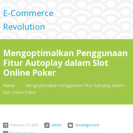
E-Commerce
Revolution
Mengoptimalkan Penggunaan
Fitur Autoplay dalam Slot
Online Poker
Home
Mengoptimalkan Penggunaan Fitur Autoplay dalam
Slot Online Poker
February 23, 2025
admin
Uncategorized