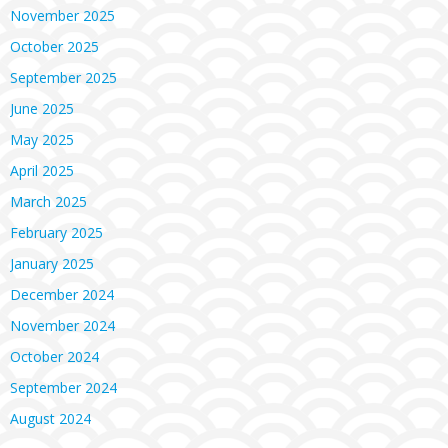
November 2025
October 2025
September 2025
June 2025
May 2025
April 2025
March 2025
February 2025
January 2025
December 2024
November 2024
October 2024
September 2024
August 2024