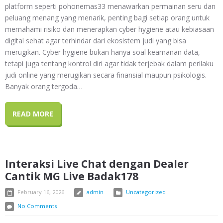
platform seperti pohonemas33 menawarkan permainan seru dan
peluang menang yang menarik, penting bagi setiap orang untuk
memahami risiko dan menerapkan cyber hygiene atau kebiasaan
digital sehat agar terhindar dari ekosistem judi yang bisa
merugikan. Cyber hygiene bukan hanya soal keamanan data,
tetapi juga tentang kontrol diri agar tidak terjebak dalam perilaku
judi online yang merugikan secara finansial maupun psikologis.
Banyak orang tergoda…
READ MORE
Interaksi Live Chat dengan Dealer
Cantik MG Live Badak178
February 16, 2026
admin
Uncategorized
No Comments