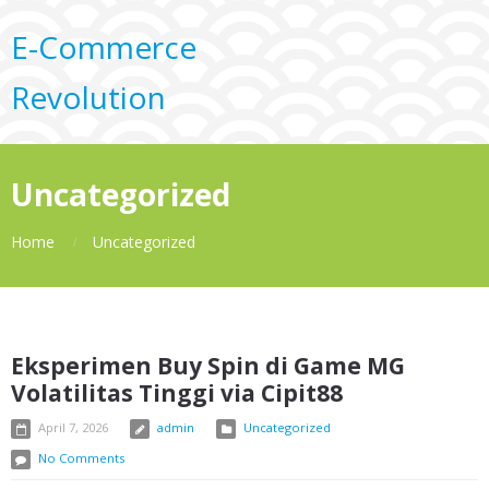
E-Commerce
Revolution
Uncategorized
Home
Uncategorized
Eksperimen Buy Spin di Game MG
Volatilitas Tinggi via Cipit88
April 7, 2026
admin
Uncategorized
No Comments