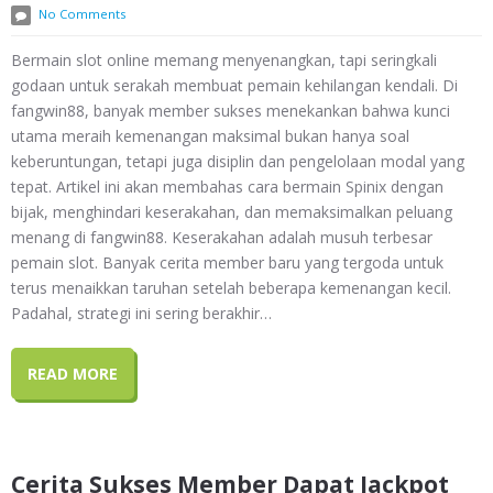
No Comments
Bermain slot online memang menyenangkan, tapi seringkali
godaan untuk serakah membuat pemain kehilangan kendali. Di
fangwin88, banyak member sukses menekankan bahwa kunci
utama meraih kemenangan maksimal bukan hanya soal
keberuntungan, tetapi juga disiplin dan pengelolaan modal yang
tepat. Artikel ini akan membahas cara bermain Spinix dengan
bijak, menghindari keserakahan, dan memaksimalkan peluang
menang di fangwin88. Keserakahan adalah musuh terbesar
pemain slot. Banyak cerita member baru yang tergoda untuk
terus menaikkan taruhan setelah beberapa kemenangan kecil.
Padahal, strategi ini sering berakhir…
READ MORE
Cerita Sukses Member Dapat Jackpot